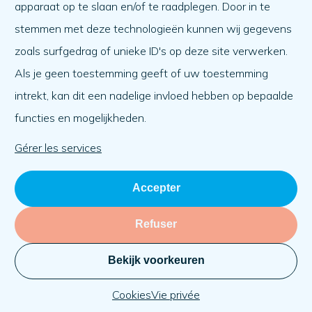
apparaat op te slaan en/of te raadplegen. Door in te
Ordre du jour
stemmen met deze technologieën kunnen wij gegevens
A propos de nous
zoals surfgedrag of unieke ID's op deze site verwerken.
Als je geen toestemming geeft of uw toestemming
A propos de nous
intrekt, kan dit een nadelige invloed hebben op bepaalde
Travailler à
functies en mogelijkheden.
L'équipe
Organisation
Gérer les services
Accepter
Refuser
Bekijk voorkeuren
Vie privée
Cookies
KVK: 71030069
Site web :
BlackDesk
Cookies
Vie privée