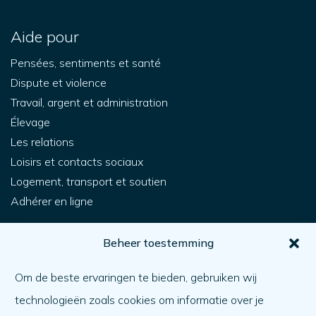
Aide pour
Pensées, sentiments et santé
Dispute et violence
Travail, argent et administration
Élevage
Les relations
Loisirs et contacts sociaux
Logement, transport et soutien
Adhérer en ligne
Pour vous
Beheer toestemming
Comment obtenir de l'aide ?
Om de beste ervaringen te bieden, gebruiken wij
Aider l'autre
technologieën zoals cookies om informatie over je
Quoi de neuf ?