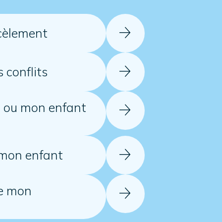
cèlement
 conflits
on ou mon enfant
e mon enfant
de mon