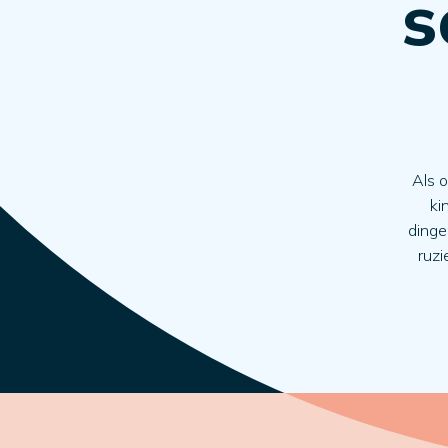
s
Als o
ki
dinge
ruzi