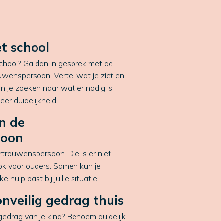
t school
 school? Ga dan in gesprek met de
uwenspersoon. Vertel wat je ziet en
n je zoeken naar wat er nodig is.
er duidelijkheid.
n de
soon
ertrouwenspersoon. Die is er niet
ook voor ouders. Samen kun je
 hulp past bij jullie situatie.
onveilig gedrag thuis
 gedrag van je kind? Benoem duidelijk