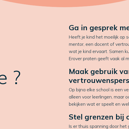
Ga in gesprek me
Heeft je kind het moeilijk op
mentor, een docent of vertro
wat je kind ervaart. Samen ku
Erover praten geeft vaak al me
e ?
Maak gebruik va
vertrouwensper
Op bijna elke school is een v
alleen voor leerlingen, maar 
bekijken wat er speelt en welke
Stel grenzen bij 
Is er thuis spanning door het