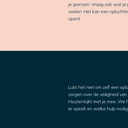
je grenzen. Vraag ook wat je 
voelen. Het kan een opluchting
opent.
Lukt het niet om zelf een opl
zorgen over de veiligheid van
Houten kijkt met je mee. We h
er speelt en welke hulp nodig 