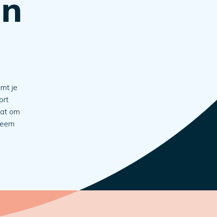
on
omt je
ort
aat om
 Neem