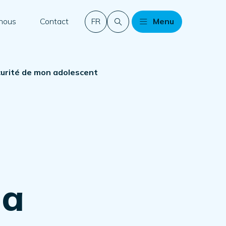
 nous
Contact
FR
Menu
écurité de mon adolescent
la