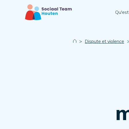
Qu'est
>
Dispute et violence
m