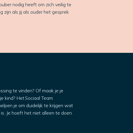
puber nodig heeft om zich veilig te
 zijn als jij als ouder het gesprek
ossing te vinden? Of maak je je
 je kind? Het Sociaal Team
elpen je om duidelijk te krijgen wat
is. Je hoeft het niet alleen te doen.