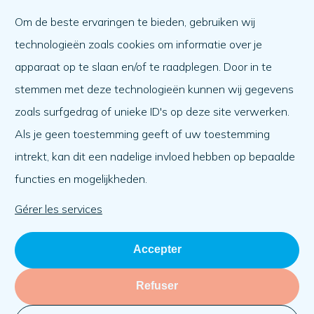
Comment obtenir de l'aide ?
Om de beste ervaringen te bieden, gebruiken wij
Aider l'autre
technologieën zoals cookies om informatie over je
Quoi de neuf ?
apparaat op te slaan en/of te raadplegen. Door in te
Ordre du jour
stemmen met deze technologieën kunnen wij gegevens
A propos de nous
zoals surfgedrag of unieke ID's op deze site verwerken.
Als je geen toestemming geeft of uw toestemming
A propos de nous
intrekt, kan dit een nadelige invloed hebben op bepaalde
Travailler à
functies en mogelijkheden.
L'équipe
Organisation
Gérer les services
Accepter
Refuser