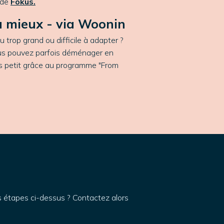
b de
Fokus.
u mieux - via Woonin
u trop grand ou difficile à adapter ?
s pouvez parfois déménager en
us petit grâce au programme "From
es étapes ci-dessus ?
Contactez alors