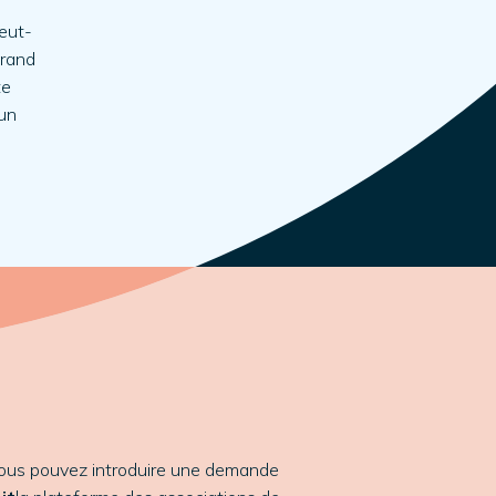
Peut-
grand
te
 un
vous pouvez introduire une demande