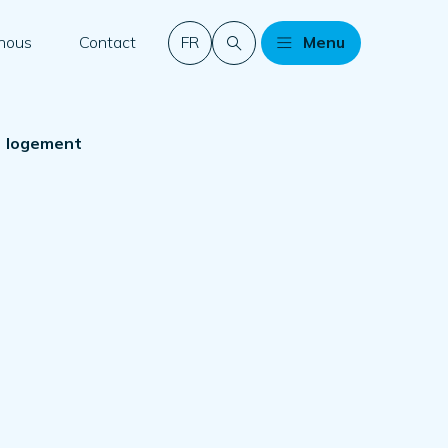
 nous
Contact
FR
Menu
e) logement
n