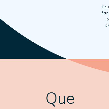
Pour
être
o
pl
Que