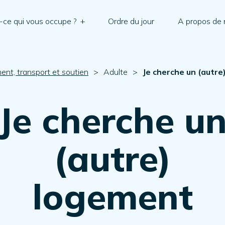
-ce qui vous occupe ?
+
Ordre du jour
A propos de
nt, transport et soutien
>
Adulte
>
Je cherche un (autr
Je cherche u
(autre)
logement