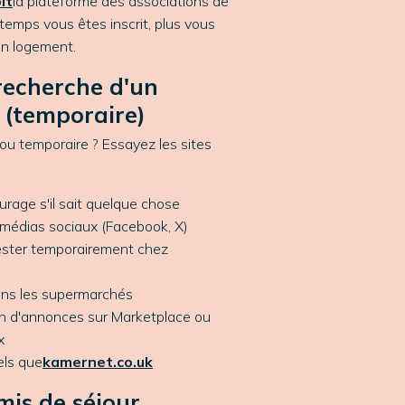
it
la plateforme des associations de
temps vous êtes inscrit, plus vous
un logement.
 recherche d'un
 (temporaire)
ou temporaire ? Essayez les sites
rage s'il sait quelque chose
 médias sociaux (Facebook, X)
ester temporairement chez
dans les supermarchés
on d'annonces sur Marketplace ou
x
els que
kamernet.co.uk
mis de séjour