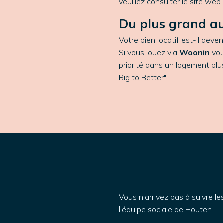
veuillez consulter le site we
Du plus grand a
Votre bien locatif est-il deven
Si vous louez via
Woonin
vou
priorité dans un logement pl
Big to Better".
Vous n'arrivez pas à suivre l
l'équipe sociale de Houten.