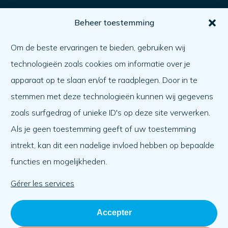
Pour vous
Beheer toestemming
Comment obtenir de l'aide ?
Om de beste ervaringen te bieden, gebruiken wij
Aider l'autre
technologieën zoals cookies om informatie over je
Quoi de neuf ?
apparaat op te slaan en/of te raadplegen. Door in te
Ordre du jour
stemmen met deze technologieën kunnen wij gegevens
A propos de nous
zoals surfgedrag of unieke ID's op deze site verwerken.
Als je geen toestemming geeft of uw toestemming
A propos de nous
intrekt, kan dit een nadelige invloed hebben op bepaalde
Travailler à
functies en mogelijkheden.
L'équipe
Organisation
Gérer les services
Accepter