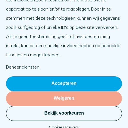
Wat er speelt
apparaat op te slaan en/of te raadplegen. Door in te
Agenda
stemmen met deze technologieën kunnen wij gegevens
Over ons
zoals surfgedrag of unieke ID's op deze site verwerken.
Als je geen toestemming geeft of uw toestemming
Over ons
intrekt, kan dit een nadelige invloed hebben op bepaalde
Werken bij
functies en mogelijkheden.
Team
Organisatie
Beheer diensten
Accepteren
Weigeren
Bekijk voorkeuren
Privacy
Cookies
KVK: 71030069
Website:
BlackDesk
Cookies
Privacy