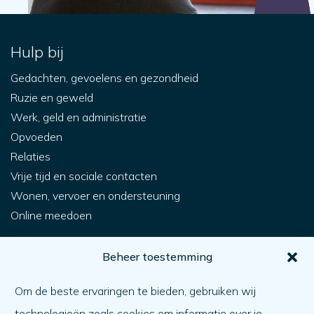
Hulp bij
Gedachten, gevoelens en gezondheid
Ruzie en geweld
Werk, geld en administratie
Opvoeden
Relaties
Vrije tijd en sociale contacten
Wonen, vervoer en ondersteuning
Online meedoen
Voor jou
Beheer toestemming
Hoe krijg ik hulp?
Om de beste ervaringen te bieden, gebruiken wij
Een ander helpen
technologieën zoals cookies om informatie over je