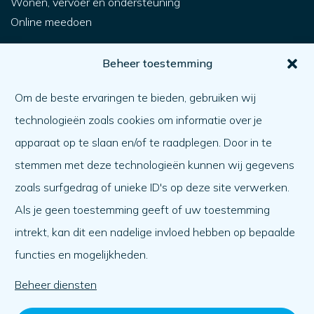
Wonen, vervoer en ondersteuning
Online meedoen
Voor jou
Beheer toestemming
Hoe krijg ik hulp?
Om de beste ervaringen te bieden, gebruiken wij
Een ander helpen
technologieën zoals cookies om informatie over je
Wat er speelt
apparaat op te slaan en/of te raadplegen. Door in te
Agenda
stemmen met deze technologieën kunnen wij gegevens
Over ons
zoals surfgedrag of unieke ID's op deze site verwerken.
Als je geen toestemming geeft of uw toestemming
Over ons
intrekt, kan dit een nadelige invloed hebben op bepaalde
Werken bij
functies en mogelijkheden.
Team
Organisatie
Beheer diensten