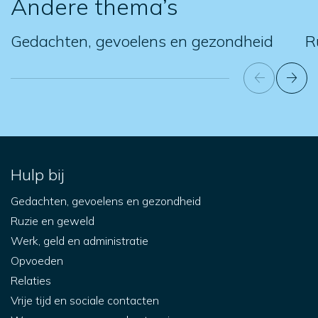
Andere thema’s
Gedachten, gevoelens en gezondheid
R
Hulp bij
Gedachten, gevoelens en gezondheid
Ruzie en geweld
Werk, geld en administratie
Opvoeden
Relaties
Vrije tijd en sociale contacten