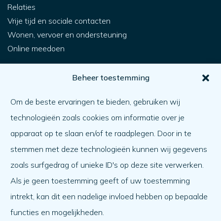
Relaties
Vrije tijd en sociale contacten
Wonen, vervoer en ondersteuning
Online meedoen
Voor jou
Beheer toestemming
Hoe krijg ik hulp?
Om de beste ervaringen te bieden, gebruiken wij
Een ander helpen
technologieën zoals cookies om informatie over je
Wat er speelt
apparaat op te slaan en/of te raadplegen. Door in te
Agenda
stemmen met deze technologieën kunnen wij gegevens
Over ons
zoals surfgedrag of unieke ID's op deze site verwerken.
Als je geen toestemming geeft of uw toestemming
Over ons
intrekt, kan dit een nadelige invloed hebben op bepaalde
Werken bij
functies en mogelijkheden.
Team