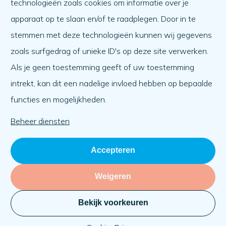
technologieën zoals cookies om informatie over je
Wat er speelt
apparaat op te slaan en/of te raadplegen. Door in te
Agenda
stemmen met deze technologieën kunnen wij gegevens
Over ons
zoals surfgedrag of unieke ID's op deze site verwerken.
Als je geen toestemming geeft of uw toestemming
Over ons
intrekt, kan dit een nadelige invloed hebben op bepaalde
Werken bij
functies en mogelijkheden.
Team
Organisatie
Beheer diensten
Accepteren
Weigeren
Bekijk voorkeuren
Privacy
Cookies
KVK: 71030069
Website:
BlackDesk