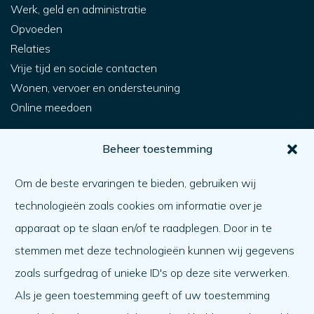
Werk, geld en administratie
Opvoeden
Relaties
Vrije tijd en sociale contacten
Wonen, vervoer en ondersteuning
Online meedoen
Voor jou
Beheer toestemming
Hoe krijg ik hulp?
Om de beste ervaringen te bieden, gebruiken wij
Een ander helpen
technologieën zoals cookies om informatie over je
Wat er speelt
apparaat op te slaan en/of te raadplegen. Door in te
Agenda
stemmen met deze technologieën kunnen wij gegevens
Over ons
zoals surfgedrag of unieke ID's op deze site verwerken.
Als je geen toestemming geeft of uw toestemming
Over ons