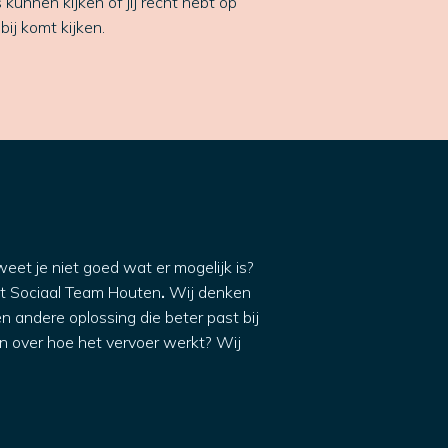
kunnen kijken of jij recht hebt op
bij komt kijken.
weet je niet goed wat er mogelijk is?
t Sociaal Team Houten
.
Wij denken
en andere oplossing die beter past bij
en over hoe het vervoer werkt? Wij