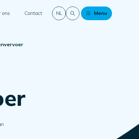
 ons
Contact
NL
Menu
genvervoer
oer
an