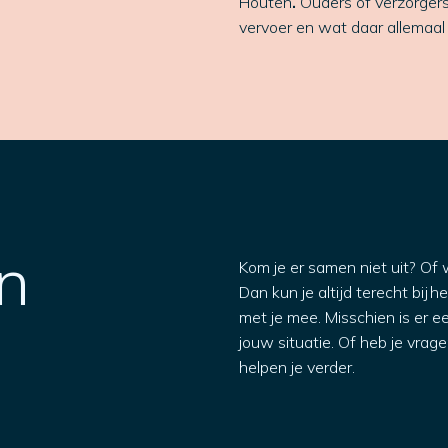
Houten
.
Ouders of verzorgers 
vervoer en wat daar allemaal 
n
Kom je er samen niet uit? Of 
Dan kun je altijd terecht bij
he
met je mee. Misschien is er e
jouw situatie. Of heb je vrag
helpen je verder.