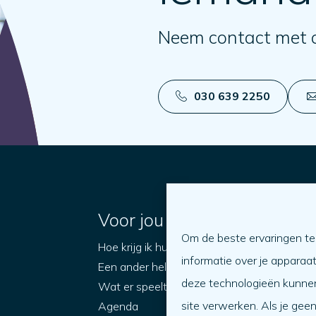
Neem contact met 
030 639 2250
Voor jou
Om de beste ervaringen te
Hoe krijg ik hulp?
O
informatie over je apparaa
Een ander helpen
W
deze technologieën kunnen
Wat er speelt
site verwerken. Als je gee
Agenda
O