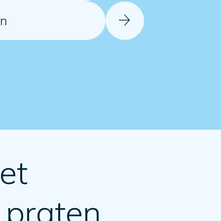
en
et
 praten