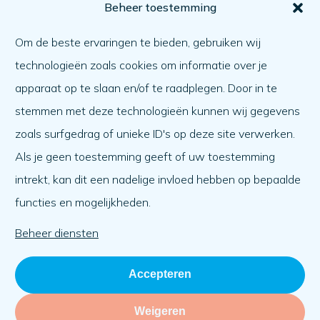
Voor jou
Beheer toestemming
Hoe krijg ik hulp?
Om de beste ervaringen te bieden, gebruiken wij
Een ander helpen
technologieën zoals cookies om informatie over je
Wat er speelt
apparaat op te slaan en/of te raadplegen. Door in te
Agenda
stemmen met deze technologieën kunnen wij gegevens
Over ons
zoals surfgedrag of unieke ID's op deze site verwerken.
Als je geen toestemming geeft of uw toestemming
Over ons
intrekt, kan dit een nadelige invloed hebben op bepaalde
Werken bij
functies en mogelijkheden.
Team
Organisatie
Beheer diensten
Accepteren
Weigeren