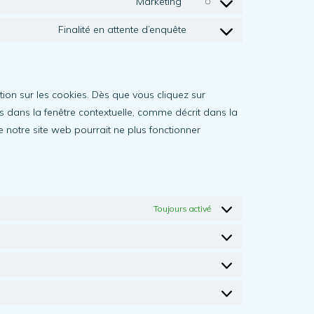
Marketing
complianz
Consent
service
to
Finalité en attente d’enquête
wordfence
Consent
service
to
youtube
service
divers
tion sur les cookies. Dès que vous cliquez sur
s dans la fenêtre contextuelle, comme décrit dans la
e notre site web pourrait ne plus fonctionner
Toujours activé
Préférences
Statistieken
Marketing