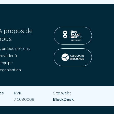
A propos de
nous
 propos de nous
ravailler à
'équipe
rganisation
es
KVK:
Site web :
71030069
BlackDesk