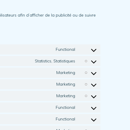
isateurs afin d’afficher de la publicité ou de suivre
Functional
Consent
to
Statistics, Statistiques
Consent
service
to
Marketing
wordpress
Consent
service
to
Marketing
google-
Consent
service
analytics
to
Marketing
adobe-
Consent
service
fonts
to
Functional
google-
Consent
service
fonts
to
Functional
google-
Consent
service
recaptcha
to