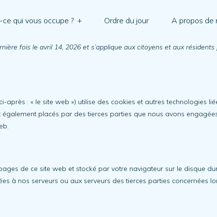
-ce qui vous occupe ?
+
Ordre du jour
A propos de
ernière fois le avril 14, 2026 et s’applique aux citoyens et aux résid
ci-après : « le site web ») utilise des cookies et autres technologies li
ont également placés par des tierces parties que nous avons engagée
eb.
 pages de ce site web et stocké par votre navigateur sur le disque du
es à nos serveurs ou aux serveurs des tierces parties concernées lors 