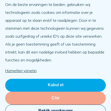
Nasıl yardım alabilirim?
Om de beste ervaringen te bieden, gebruiken wij
Bir başkasına yardım etmek
technologieën zoals cookies om informatie over je
Ne var ne yok
apparaat op te slaan en/of te raadplegen. Door in te
Gündem
stemmen met deze technologieën kunnen wij gegevens
Hakkımızda
zoals surfgedrag of unieke ID's op deze site verwerken.
Als je geen toestemming geeft of uw toestemming
Hakkımızda
intrekt, kan dit een nadelige invloed hebben op bepaalde
Çalışmak
functies en mogelijkheden.
Takım
Organizasyon
Hizmetleri yönetin
Kabul et
Çöp
Bekijk voorkeuren