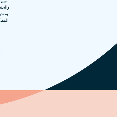
وبين
والجنس
وتعدي
الممك