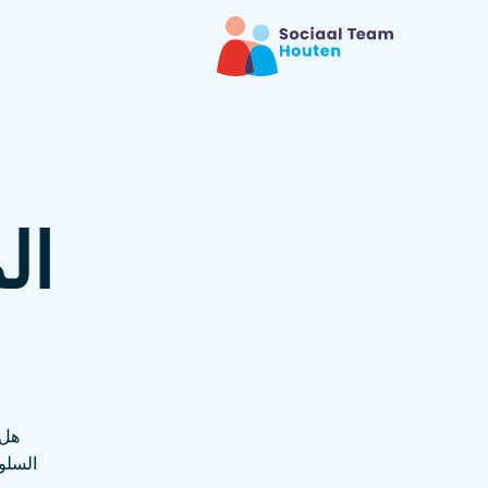
ال
هل 
السلوك