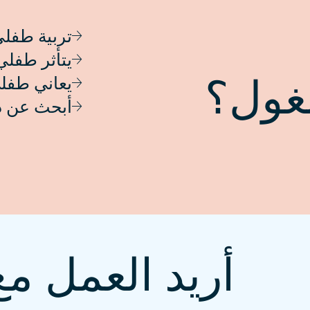
تربية طفل
يتأثر طفلي
غول؟
يعاني طفلي
أبحث عن 
أريد العمل مع