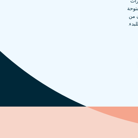
رات
فتوحة
ن من
بدء.