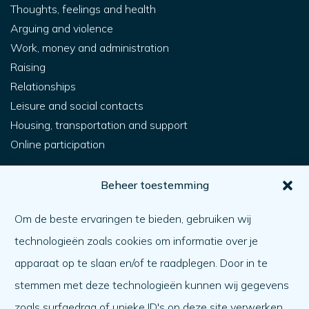
Thoughts, feelings and health
Arguing and violence
Work, money and administration
Raising
Relationships
Leisure and social contacts
Housing, transportation and support
Online participation
For you
Beheer toestemming
How do I get help?
Om de beste ervaringen te bieden, gebruiken wij
Helping someone else
technologieën zoals cookies om informatie over je
What matters
apparaat op te slaan en/of te raadplegen. Door in te
Agenda
stemmen met deze technologieën kunnen wij gegevens
zoals surfgedrag of unieke ID's op deze site verwerken.