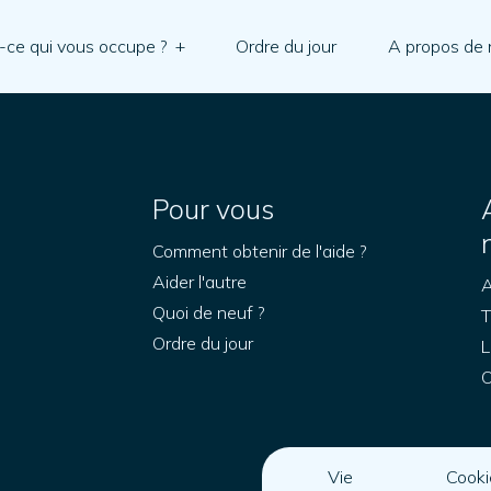
-ce qui vous occupe ?
+
Ordre du jour
A propos de
Pour vous
Comment obtenir de l'aide ?
Aider l'autre
A
Quoi de neuf ?
T
Ordre du jour
L
O
Vie
Cooki