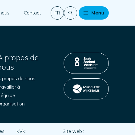
 nous
Contact
FR
Menu
A propos de
nous
 propos de nous
ravailler à
'équipe
rganisation
es
KVK:
Site web :