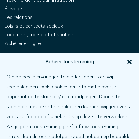
Élevage
Les relations
Loisirs et contacts sociaux
Logement, transport et soutien
Adhérer en ligne
Pour vous
Beheer toestemming
Comment obtenir de l'aide ?
Om de beste ervaringen te bieden, gebruiken wij
Aider l'autre
technologieën zoals cookies om informatie over je
Quoi de neuf ?
apparaat op te slaan en/of te raadplegen. Door in te
Ordre du jour
stemmen met deze technologieën kunnen wij gegevens
A propos de nous
zoals surfgedrag of unieke ID's op deze site verwerken.
Als je geen toestemming geeft of uw toestemming
A propos de nous
intrekt, kan dit een nadelige invloed hebben op bepaalde
Travailler à