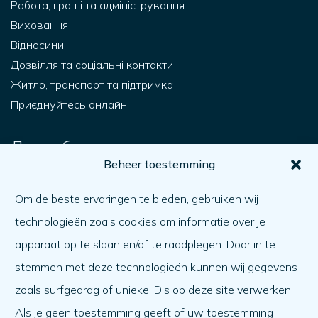
Робота, гроші та адміністрування
Виховання
Відносини
Дозвілля та соціальні контакти
Житло, транспорт та підтримка
Приєднуйтесь онлайн
Для тебе.
Beheer toestemming
Як я можу отримати допомогу?
Допомагаючи іншому
Om de beste ervaringen te bieden, gebruiken wij
Як справи?
technologieën zoals cookies om informatie over je
Порядок денний
apparaat op te slaan en/of te raadplegen. Door in te
stemmen met deze technologieën kunnen wij gegevens
Про нас
zoals surfgedrag of unieke ID's op deze site verwerken.
Про нас
Als je geen toestemming geeft of uw toestemming