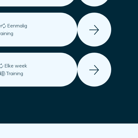
r
Eenmalig
raining
Elke week
d
Training