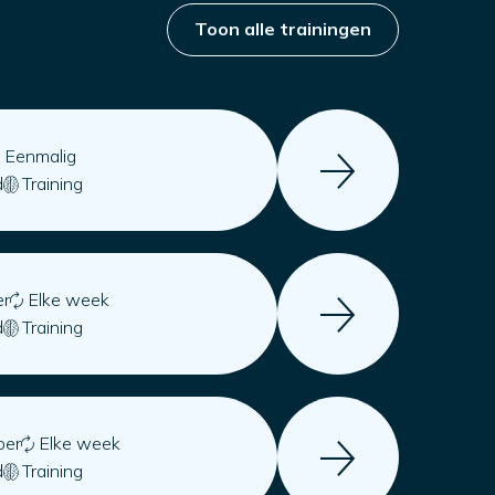
Toon alle trainingen
Eenmalig
d
Training
er
Elke week
d
Training
ber
Elke week
d
Training