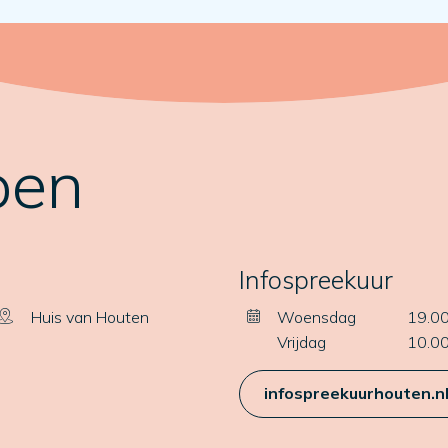
pen
Infospreekuur
Huis van Houten
Woensdag
19.00
Vrijdag
10.00
infospreekuurhouten.n