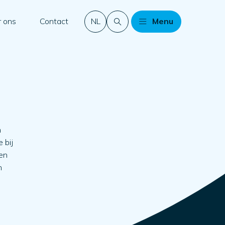
 ons
Contact
NL
Menu
n
 bij
een
n