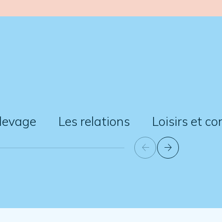
levage
Les relations
Loisirs et c