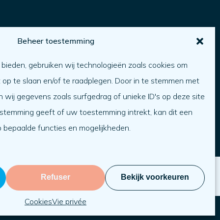
Beheer toestemming
A propos de
nous
bieden, gebruiken wij technologieën zoals cookies om
t op te slaan en/of te raadplegen. Door in te stemmen met
 propos de nous
wij gegevens zoals surfgedrag of unieke ID's op deze site
ravailler à
'équipe
estemming geeft of uw toestemming intrekt, kan dit een
rganisation
p bepaalde functies en mogelijkheden.
es
KVK:
Site web :
Refuser
Bekijk voorkeuren
71030069
BlackDesk
Cookies
Vie privée