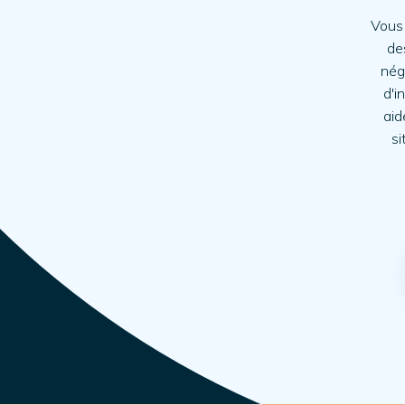
Vous 
de
nég
d'i
aid
si