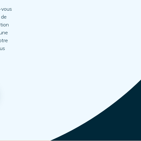
z-vous
 de
tion
'une
otre
ous