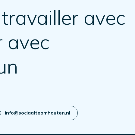
travailler avec
r avec
un
info@sociaalteamhouten.nl