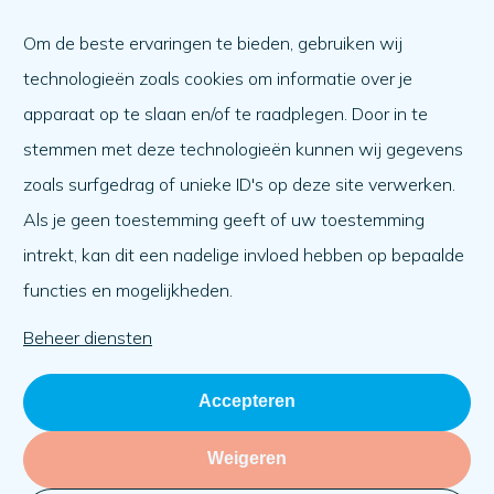
Hoe krijg ik hulp?
Om de beste ervaringen te bieden, gebruiken wij
Een ander helpen
technologieën zoals cookies om informatie over je
Wat er speelt
apparaat op te slaan en/of te raadplegen. Door in te
Agenda
stemmen met deze technologieën kunnen wij gegevens
Over ons
zoals surfgedrag of unieke ID's op deze site verwerken.
Als je geen toestemming geeft of uw toestemming
Over ons
intrekt, kan dit een nadelige invloed hebben op bepaalde
Werken bij
functies en mogelijkheden.
Team
Organisatie
Beheer diensten
Accepteren
Weigeren