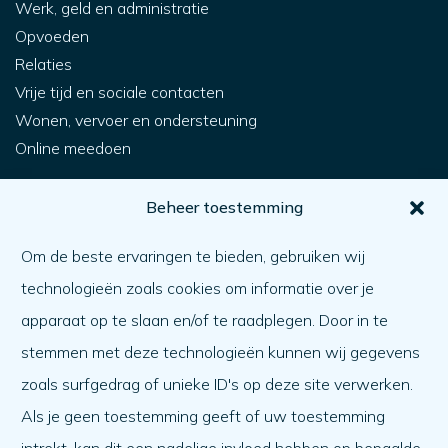
Werk, geld en administratie
Opvoeden
Relaties
Vrije tijd en sociale contacten
Wonen, vervoer en ondersteuning
Online meedoen
Voor jou
Beheer toestemming
Hoe krijg ik hulp?
Om de beste ervaringen te bieden, gebruiken wij
Een ander helpen
technologieën zoals cookies om informatie over je
Wat er speelt
apparaat op te slaan en/of te raadplegen. Door in te
Agenda
stemmen met deze technologieën kunnen wij gegevens
Over ons
zoals surfgedrag of unieke ID's op deze site verwerken.
Als je geen toestemming geeft of uw toestemming
Over ons