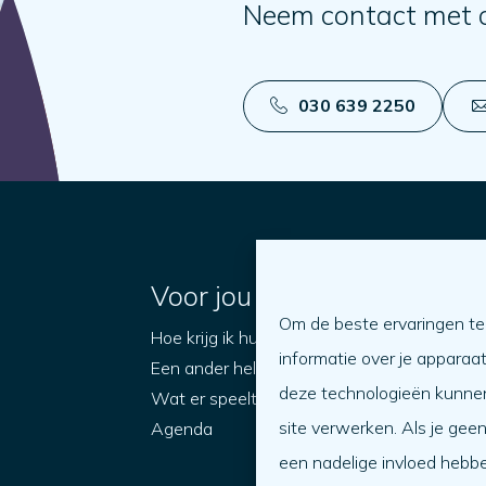
Neem contact met 
030 639 2250
Voor jou
Om de beste ervaringen te
Hoe krijg ik hulp?
O
informatie over je apparaa
Een ander helpen
W
deze technologieën kunnen
Wat er speelt
site verwerken. Als je gee
Agenda
O
een nadelige invloed hebb