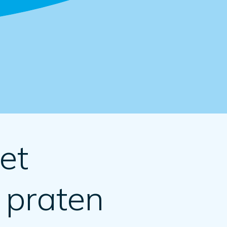
et
 praten