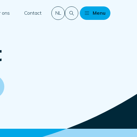
 ons
Contact
NL
Menu
t