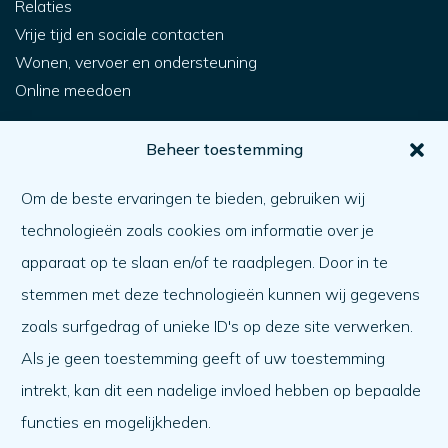
Relaties
Vrije tijd en sociale contacten
Wonen, vervoer en ondersteuning
Online meedoen
Voor jou
Beheer toestemming
Hoe krijg ik hulp?
Om de beste ervaringen te bieden, gebruiken wij
Een ander helpen
technologieën zoals cookies om informatie over je
Wat er speelt
apparaat op te slaan en/of te raadplegen. Door in te
Agenda
stemmen met deze technologieën kunnen wij gegevens
Over ons
zoals surfgedrag of unieke ID's op deze site verwerken.
Als je geen toestemming geeft of uw toestemming
Over ons
intrekt, kan dit een nadelige invloed hebben op bepaalde
Werken bij
functies en mogelijkheden.
Team