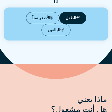
أنا
الطفل
الأصغر سناً
للبالغين
ماذا يعني
هل أنت مشغول؟