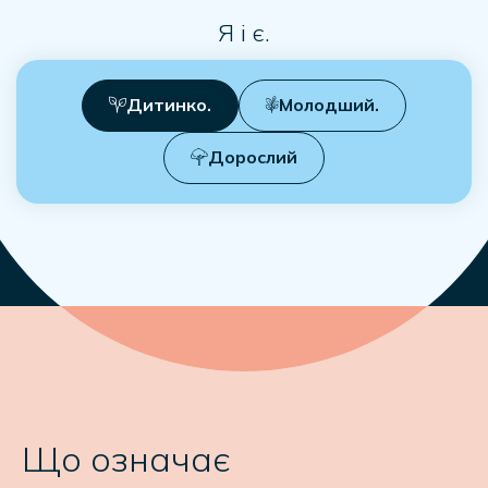
Я і є.
Дитинко.
Молодший.
Дорослий
Що означає