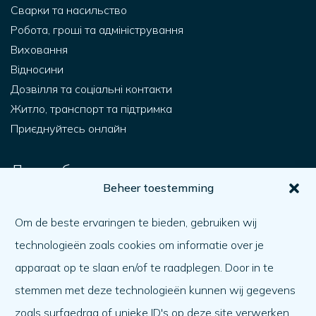
Сварки та насильство
Робота, гроші та адміністрування
Виховання
Відносини
Дозвілля та соціальні контакти
Житло, транспорт та підтримка
Приєднуйтесь онлайн
Для тебе.
Beheer toestemming
Як я можу отримати допомогу?
Допомагаючи іншому
Om de beste ervaringen te bieden, gebruiken wij
Як справи?
technologieën zoals cookies om informatie over je
Порядок денний
apparaat op te slaan en/of te raadplegen. Door in te
stemmen met deze technologieën kunnen wij gegevens
Про нас
zoals surfgedrag of unieke ID's op deze site verwerken.