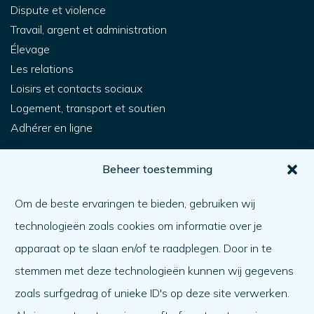
Dispute et violence
Travail, argent et administration
Élevage
Les relations
Loisirs et contacts sociaux
Logement, transport et soutien
Adhérer en ligne
Pour vous
Beheer toestemming
Comment obtenir de l'aide ?
Om de beste ervaringen te bieden, gebruiken wij
Aider l'autre
technologieën zoals cookies om informatie over je
Quoi de neuf ?
apparaat op te slaan en/of te raadplegen. Door in te
Ordre du jour
stemmen met deze technologieën kunnen wij gegevens
A propos de nous
zoals surfgedrag of unieke ID's op deze site verwerken.