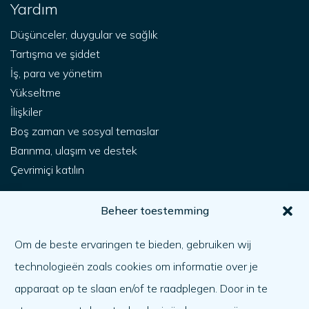
Yardım
Düşünceler, duygular ve sağlık
Tartışma ve şiddet
İş, para ve yönetim
Yükseltme
İlişkiler
Boş zaman ve sosyal temaslar
Barınma, ulaşım ve destek
Çevrimiçi katılın
Senin için
Beheer toestemming
Nasıl yardım alabilirim?
Om de beste ervaringen te bieden, gebruiken wij
Bir başkasına yardım etmek
technologieën zoals cookies om informatie over je
Ne var ne yok
apparaat op te slaan en/of te raadplegen. Door in te
Gündem