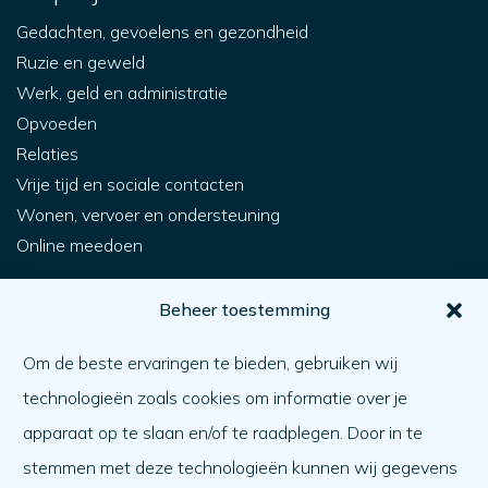
Gedachten, gevoelens en gezondheid
Ruzie en geweld
Werk, geld en administratie
Opvoeden
Relaties
Vrije tijd en sociale contacten
Wonen, vervoer en ondersteuning
Online meedoen
Voor jou
Beheer toestemming
Hoe krijg ik hulp?
Om de beste ervaringen te bieden, gebruiken wij
Een ander helpen
technologieën zoals cookies om informatie over je
Wat er speelt
apparaat op te slaan en/of te raadplegen. Door in te
Agenda
stemmen met deze technologieën kunnen wij gegevens