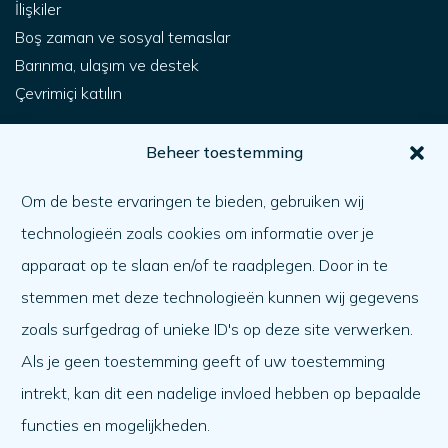
İlişkiler
Boş zaman ve sosyal temaslar
Barınma, ulaşım ve destek
Çevrimiçi katılın
Senin için
Beheer toestemming
Nasıl yardım alabilirim?
Om de beste ervaringen te bieden, gebruiken wij
Bir başkasına yardım etmek
technologieën zoals cookies om informatie over je
Ne var ne yok
apparaat op te slaan en/of te raadplegen. Door in te
Gündem
stemmen met deze technologieën kunnen wij gegevens
Hakkımızda
zoals surfgedrag of unieke ID's op deze site verwerken.
Als je geen toestemming geeft of uw toestemming
Hakkımızda
intrekt, kan dit een nadelige invloed hebben op bepaalde
Çalışmak
functies en mogelijkheden.
Takım