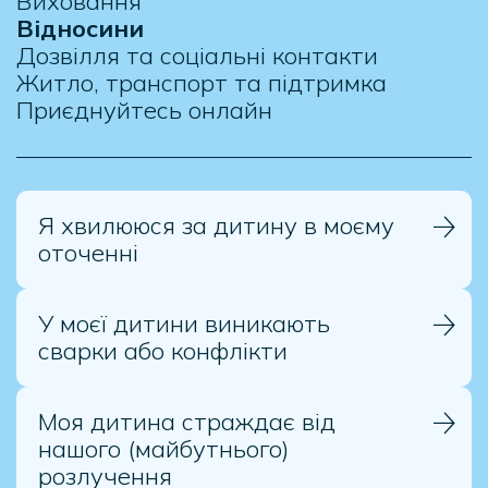
Виховання
Відносини
Дозвілля та соціальні контакти
Житло, транспорт та підтримка
Приєднуйтесь онлайн
Я хвилююся за дитину в моєму
оточенні
У моєї дитини виникають
сварки або конфлікти
Моя дитина страждає від
нашого (майбутнього)
розлучення