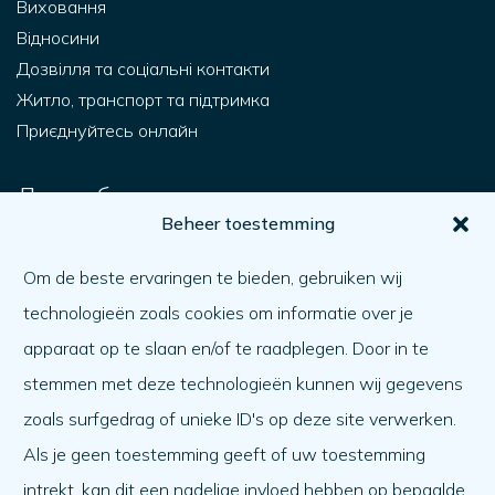
Виховання
Відносини
Дозвілля та соціальні контакти
Житло, транспорт та підтримка
Приєднуйтесь онлайн
Для тебе.
Beheer toestemming
Як я можу отримати допомогу?
Допомагаючи іншому
Om de beste ervaringen te bieden, gebruiken wij
Як справи?
technologieën zoals cookies om informatie over je
Порядок денний
apparaat op te slaan en/of te raadplegen. Door in te
stemmen met deze technologieën kunnen wij gegevens
Про нас
zoals surfgedrag of unieke ID's op deze site verwerken.
Про нас
Als je geen toestemming geeft of uw toestemming
Працюю в
intrekt, kan dit een nadelige invloed hebben op bepaalde