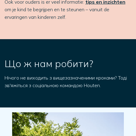
Ook voor ouders is er veel informatie:
tips en inzichten
om je kind te begrijpen en te steunen – vanuit de
ervaringen van kinderen zelf.
Що ж нам робити?
Нічого не виходить з вищезазначеними кроками? Тоді
зв'яжіться з соціальною командою Houten.