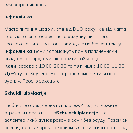
вже хороший крок.
Інфоклініка
Маєте питання щодо листів від DUO, рахунків від Klarna,
неоплаченого телефонного рахунку чи іншого
грошового питання? Тоді приходьте на безкоштовну
Інфоклініка
. Вони допоможуть вам з поясненнями,
оглядом та порадами, що робити найкраще.
Коли
: середа з 19:00-20:30 та п'ятниця з 10:00-11:30
Де
Ратуша Хаутена. Не потрібно домовлятися про
зустріч. Просто заходьте.
SchuldHulpMaatje
Не бачите огляд через всі платежі? Тоді ви можете
отримати посилання на
SchuldHulpMaatje
. Це
волонтер, який думає разом з вами без осуду. Разом ви
розглядаєте, як крок за кроком відновити контроль над