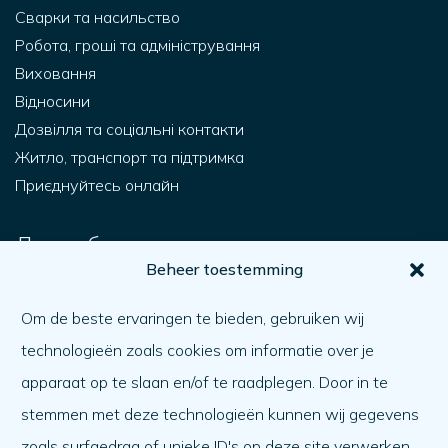
Сварки та насильство
Робота, гроші та адміністрування
Виховання
Відносини
Дозвілля та соціальні контакти
Житло, транспорт та підтримка
Приєднуйтесь онлайн
Для тебе.
Beheer toestemming
Як я можу отримати допомогу?
Допомагаючи іншому
Om de beste ervaringen te bieden, gebruiken wij
Як справи?
technologieën zoals cookies om informatie over je
Порядок денний
apparaat op te slaan en/of te raadplegen. Door in te
stemmen met deze technologieën kunnen wij gegevens
Про нас
zoals surfgedrag of unieke ID's op deze site verwerken.