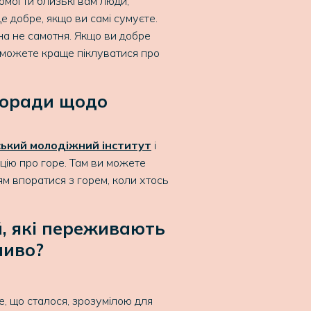
омогти близькі вам люди,
Це добре, якщо ви самі сумуєте.
она не самотня. Якщо ви добре
зможете краще піклуватися про
поради щодо
я
ький молодіжний інститут
і
цію про горе. Там ви можете
ям впоратися з горем, коли хтось
й, які переживають
ливо?
е, що сталося, зрозумілою для