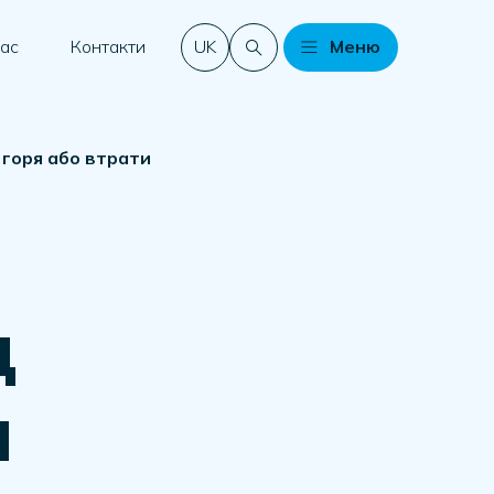
нас
Контакти
UK
Меню
 горя або втрати
д
и