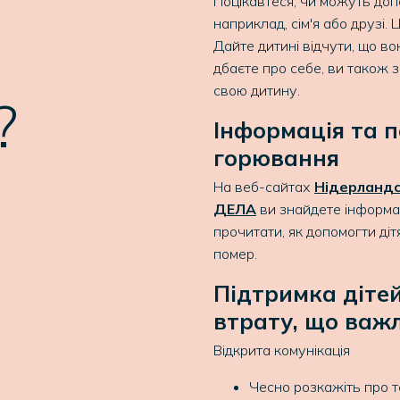
Поцікавтеся, чи можуть доп
наприклад, сім'я або друзі. 
Дайте дитині відчути, що в
дбаєте про себе, ви також 
свою дитину.
?
Інформація та 
горюванн
На веб-сайтах
Нідерландс
ДЕЛА
ви знайдете інформа
прочитати, як допомогти діт
помер.
Підтримка діте
втрату, що важ
Відкрита комунікація
Чесно розкажіть про т