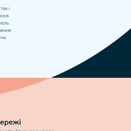
так і
також
ують
чення
ути
мережі