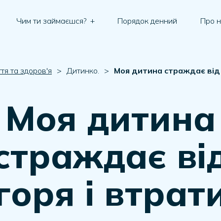
Чим ти займаєшся?
+
Порядок денний
Про 
тя та здоров'я
>
Дитинко.
>
Моя дитина страждає від
Моя дитина
страждає ві
горя і втрат