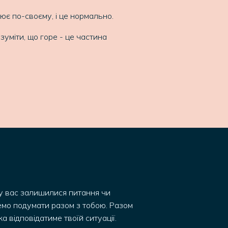
ює по-своєму, і це нормально.
зуміти, що горе - це частина
у вас залишилися питання чи
емо подумати разом з тобою. Разом
 відповідатиме твоїй ситуації.