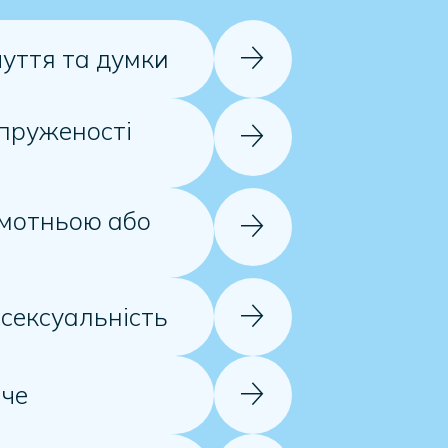
чуття та думки
пруженості
амотньою або
 сексуальність
яче