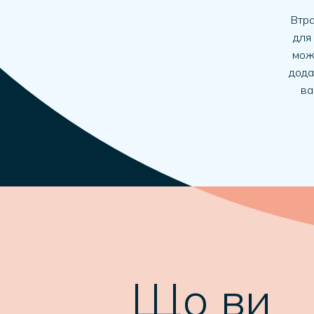
Втра
для 
мож
дода
ва
Що ви