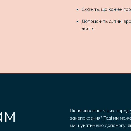
Скажіть, що кожен гор
Допоможіть дитині зро
життя
ам
Після виконання цих порад 
занепокоєння? Тоді ми мож
ми шукатимемо допомогу, яка