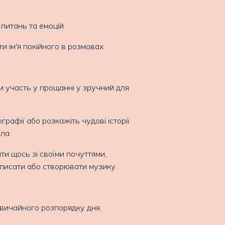
 питань та емоцій
 ім'я покійного в розмовах
и участь у прощанні у зручний для
рафії або розкажіть чудові історії
рла
ти щось зі своїми почуттями,
писати або створювати музику.
звичайного розпорядку дня,