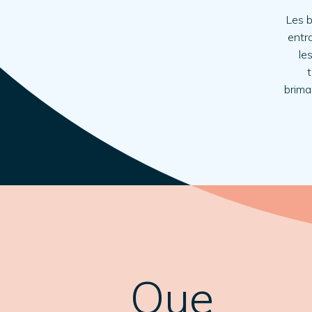
Les b
entr
le
t
brima
Que