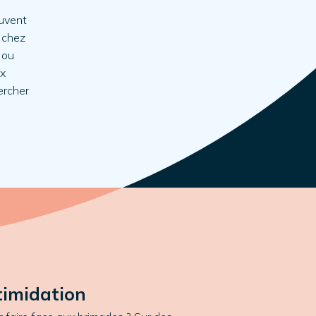
euvent
 chez
 ou
ux
ercher
ntimidation