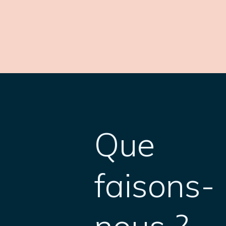
Que
faisons-
nous ?