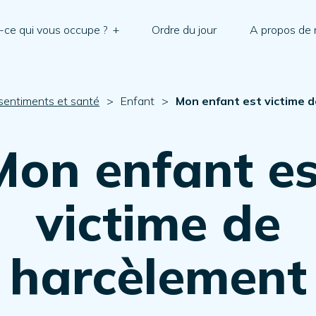
-ce qui vous occupe ?
+
Ordre du jour
A propos de
sentiments et santé
>
Enfant
>
Mon enfant est victime 
Mon enfant es
victime de
harcèlement