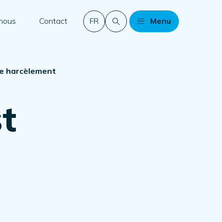
 nous
Contact
FR
Menu
de harcèlement
t