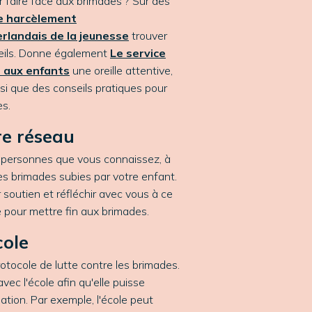
 faire face aux brimades ? Sur des
le harcèlement
erlandais de la jeunesse
trouver
ils.
Donne également
Le service
 aux enfants
une oreille attentive,
si que des conseils pratiques pour
es.
e réseau
aux personnes que vous connaissez, à
des brimades subies par votre enfant.
 soutien et réfléchir avec vous à ce
 pour mettre fin aux brimades.
cole
tocole de lutte contre les brimades.
avec l'école afin qu'elle puisse
uation. Par exemple, l'école peut