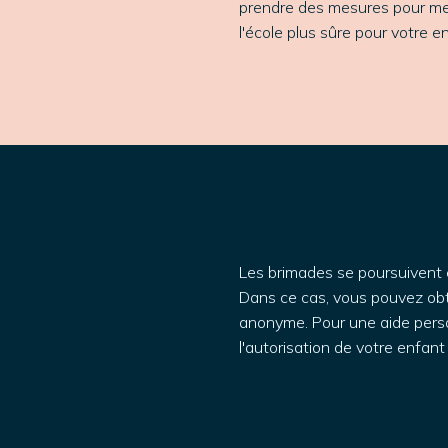
prendre des mesures pour met
l'école plus sûre pour votre e
Les brimades se poursuivent et
Dans ce cas, vous pouvez obt
anonyme. Pour une aide pers
l'autorisation de votre enfan