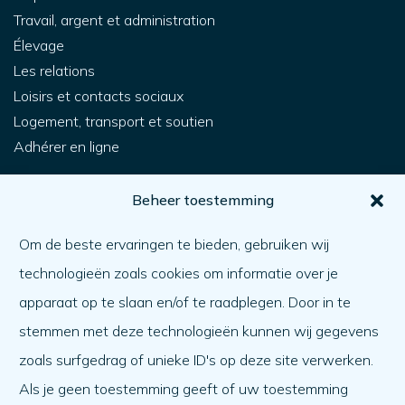
Travail, argent et administration
Élevage
Les relations
Loisirs et contacts sociaux
Logement, transport et soutien
Adhérer en ligne
Pour vous
Beheer toestemming
Comment obtenir de l'aide ?
Om de beste ervaringen te bieden, gebruiken wij
Aider l'autre
technologieën zoals cookies om informatie over je
Quoi de neuf ?
apparaat op te slaan en/of te raadplegen. Door in te
Ordre du jour
stemmen met deze technologieën kunnen wij gegevens
A propos de nous
zoals surfgedrag of unieke ID's op deze site verwerken.
Als je geen toestemming geeft of uw toestemming
A propos de nous