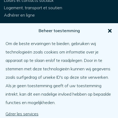
Loisirs et contacts sociaux
Logement, transport et soutien
Adhérer en ligne
Pour vous
Beheer toestemming
Comment obtenir de l'aide ?
Om de beste ervaringen te bieden, gebruiken wij
Aider l'autre
technologieën zoals cookies om informatie over je
Quoi de neuf ?
apparaat op te slaan en/of te raadplegen. Door in te
Ordre du jour
stemmen met deze technologieën kunnen wij gegevens
A propos de nous
zoals surfgedrag of unieke ID's op deze site verwerken.
Als je geen toestemming geeft of uw toestemming
A propos de nous
intrekt, kan dit een nadelige invloed hebben op bepaalde
Travailler à
functies en mogelijkheden.
L'équipe
Organisation
Gérer les services