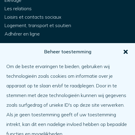
Élevage
Les relations
Loisirs et contacts sociaux
Logement, transport et soutien
Adhérer en ligne
Pour vous
Beheer toestemming
Comment obtenir de l'aide ?
Om de beste ervaringen te bieden, gebruiken wij
Aider l'autre
technologieën zoals cookies om informatie over je
Quoi de neuf ?
apparaat op te slaan en/of te raadplegen. Door in te
Ordre du jour
stemmen met deze technologieën kunnen wij gegevens
A propos de nous
zoals surfgedrag of unieke ID's op deze site verwerken.
Als je geen toestemming geeft of uw toestemming
A propos de nous
intrekt, kan dit een nadelige invloed hebben op bepaalde
Travailler à
functies en mogelijkheden.
L'équipe