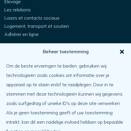
Élevage
Les relations
Loisirs et contacts sociaux
Logement, transport et soutien
Adhérer en ligne
Pour vous
Beheer toestemming
Comment obtenir de l'aide ?
Om de beste ervaringen te bieden, gebruiken wij
Aider l'autre
technologieën zoals cookies om informatie over je
Quoi de neuf ?
apparaat op te slaan en/of te raadplegen. Door in te
Ordre du jour
stemmen met deze technologieën kunnen wij gegevens
A propos de nous
zoals surfgedrag of unieke ID's op deze site verwerken.
Als je geen toestemming geeft of uw toestemming
A propos de nous
intrekt, kan dit een nadelige invloed hebben op bepaalde
Travailler à