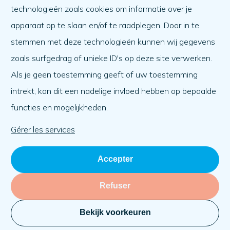
Aider l'autre
technologieën zoals cookies om informatie over je
Quoi de neuf ?
apparaat op te slaan en/of te raadplegen. Door in te
Ordre du jour
stemmen met deze technologieën kunnen wij gegevens
A propos de nous
zoals surfgedrag of unieke ID's op deze site verwerken.
Als je geen toestemming geeft of uw toestemming
A propos de nous
intrekt, kan dit een nadelige invloed hebben op bepaalde
Travailler à
functies en mogelijkheden.
L'équipe
Organisation
Gérer les services
Accepter
Refuser
Bekijk voorkeuren
Vie privée
Cookies
KVK: 71030069