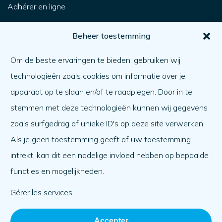
Adhérer en ligne
Pour vous
Beheer toestemming
Comment obtenir de l'aide ?
Om de beste ervaringen te bieden, gebruiken wij
Aider l'autre
technologieën zoals cookies om informatie over je
Quoi de neuf ?
apparaat op te slaan en/of te raadplegen. Door in te
Ordre du jour
stemmen met deze technologieën kunnen wij gegevens
A propos de nous
zoals surfgedrag of unieke ID's op deze site verwerken.
Als je geen toestemming geeft of uw toestemming
A propos de nous
intrekt, kan dit een nadelige invloed hebben op bepaalde
Travailler à
functies en mogelijkheden.
L'équipe
Organisation
Gérer les services
Accepter