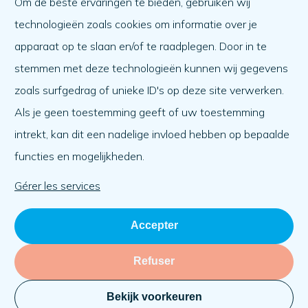
Om de beste ervaringen te bieden, gebruiken wij
Aider l'autre
technologieën zoals cookies om informatie over je
Quoi de neuf ?
apparaat op te slaan en/of te raadplegen. Door in te
Ordre du jour
stemmen met deze technologieën kunnen wij gegevens
A propos de nous
zoals surfgedrag of unieke ID's op deze site verwerken.
Als je geen toestemming geeft of uw toestemming
A propos de nous
intrekt, kan dit een nadelige invloed hebben op bepaalde
Travailler à
functies en mogelijkheden.
L'équipe
Organisation
Gérer les services
Accepter
Refuser
Bekijk voorkeuren
Vie privée
Cookies
KVK: 71030069