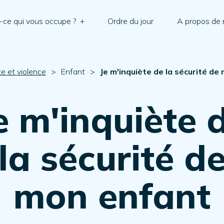
-ce qui vous occupe ?
+
Ordre du jour
A propos de
e et violence
>
Enfant
>
Je m'inquiète de la sécurité de
e m'inquiète 
la sécurité d
mon enfant