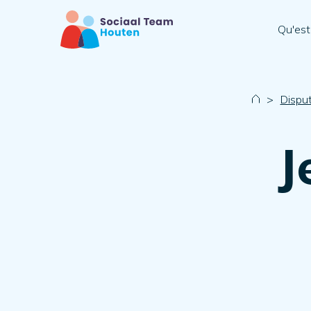
Qu'est
>
Disput
J