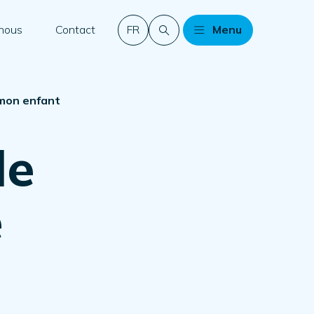
 nous
Contact
FR
Menu
 mon enfant
de
e