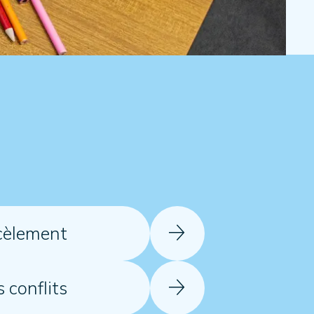
cèlement
 conflits