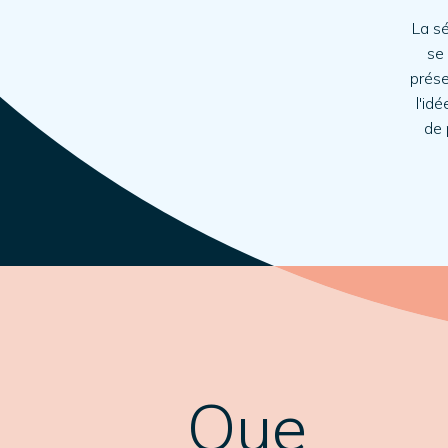
La sé
se
prése
l'id
de 
Que