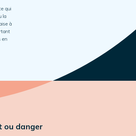
e qui
 la
aise à
rtant
s en
t ou danger