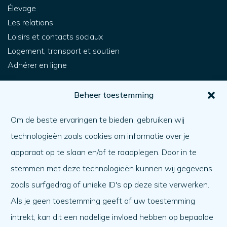
Élevage
Les relations
Loisirs et contacts sociaux
Logement, transport et soutien
Adhérer en ligne
Pour vous
Beheer toestemming
Comment obtenir de l'aide ?
Om de beste ervaringen te bieden, gebruiken wij
Aider l'autre
technologieën zoals cookies om informatie over je
Quoi de neuf ?
apparaat op te slaan en/of te raadplegen. Door in te
Ordre du jour
stemmen met deze technologieën kunnen wij gegevens
A propos de nous
zoals surfgedrag of unieke ID's op deze site verwerken.
Als je geen toestemming geeft of uw toestemming
A propos de nous
intrekt, kan dit een nadelige invloed hebben op bepaalde
Travailler à