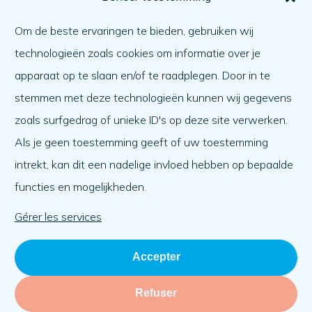
Comment obtenir de l'aide ?
Om de beste ervaringen te bieden, gebruiken wij
Aider l'autre
technologieën zoals cookies om informatie over je
Quoi de neuf ?
apparaat op te slaan en/of te raadplegen. Door in te
Ordre du jour
stemmen met deze technologieën kunnen wij gegevens
A propos de nous
zoals surfgedrag of unieke ID's op deze site verwerken.
Als je geen toestemming geeft of uw toestemming
A propos de nous
intrekt, kan dit een nadelige invloed hebben op bepaalde
Travailler à
functies en mogelijkheden.
L'équipe
Organisation
Gérer les services
Accepter
Refuser