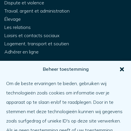
Dispute et violence
Travail, argent et administration
Élevage
Les relations
Loisirs et contacts sociaux
Logement, transport et soutien
Adhérer en ligne
Pour vous
Beheer toestemming
Comment obtenir de l'aide ?
Om de beste ervaringen te bieden, gebruiken wij
Aider l'autre
technologieën zoals cookies om informatie over je
Quoi de neuf ?
apparaat op te slaan en/of te raadplegen. Door in te
Ordre du jour
stemmen met deze technologieën kunnen wij gegevens
A propos de nous
zoals surfgedrag of unieke ID's op deze site verwerken.
Als je geen toestemming geeft of uw toestemming