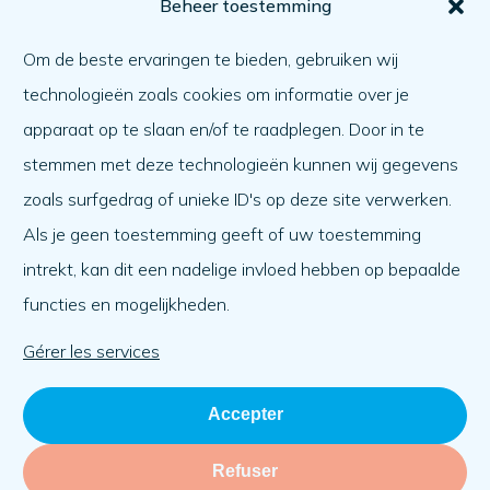
Pour vous
Beheer toestemming
Comment obtenir de l'aide ?
Om de beste ervaringen te bieden, gebruiken wij
Aider l'autre
technologieën zoals cookies om informatie over je
Quoi de neuf ?
apparaat op te slaan en/of te raadplegen. Door in te
Ordre du jour
stemmen met deze technologieën kunnen wij gegevens
A propos de nous
zoals surfgedrag of unieke ID's op deze site verwerken.
Als je geen toestemming geeft of uw toestemming
A propos de nous
intrekt, kan dit een nadelige invloed hebben op bepaalde
Travailler à
functies en mogelijkheden.
L'équipe
Organisation
Gérer les services
Accepter
Refuser