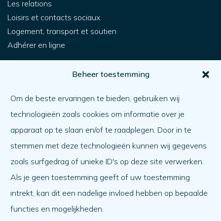
Les relations
Loisirs et contacts sociaux
Logement, transport et soutien
Adhérer en ligne
Pour vous
Beheer toestemming
Comment obtenir de l'aide ?
Om de beste ervaringen te bieden, gebruiken wij
Aider l'autre
technologieën zoals cookies om informatie over je
Quoi de neuf ?
apparaat op te slaan en/of te raadplegen. Door in te
Ordre du jour
stemmen met deze technologieën kunnen wij gegevens
A propos de nous
zoals surfgedrag of unieke ID's op deze site verwerken.
Als je geen toestemming geeft of uw toestemming
A propos de nous
intrekt, kan dit een nadelige invloed hebben op bepaalde
Travailler à
functies en mogelijkheden.
L'équipe