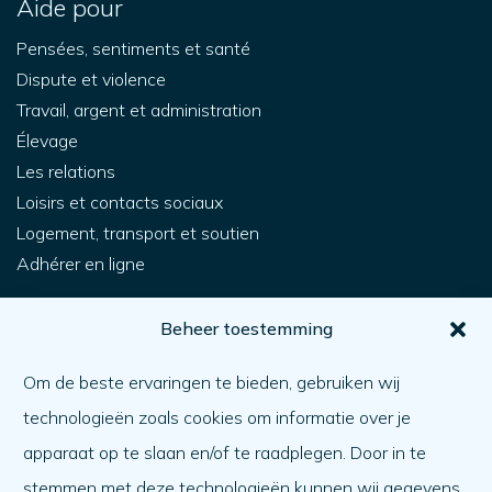
Aide pour
Pensées, sentiments et santé
Dispute et violence
Travail, argent et administration
Élevage
Les relations
Loisirs et contacts sociaux
Logement, transport et soutien
Adhérer en ligne
Pour vous
Beheer toestemming
Comment obtenir de l'aide ?
Om de beste ervaringen te bieden, gebruiken wij
Aider l'autre
technologieën zoals cookies om informatie over je
Quoi de neuf ?
apparaat op te slaan en/of te raadplegen. Door in te
Ordre du jour
stemmen met deze technologieën kunnen wij gegevens