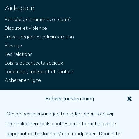
Aide pour
Pensées, sentiments et santé
Dispute et violence
Travail, argent et administration
Élevage
Les relations
Loisirs et contacts sociaux
Logement, transport et soutien
Adhérer en ligne
Pour vous
Beheer toestemming
Comment obtenir de l'aide ?
Om de beste ervaringen te bieden, gebruiken wij
Aider l'autre
technologieën zoals cookies om informatie over je
Quoi de neuf ?
apparaat op te slaan en/of te raadplegen. Door in te
Ordre du jour